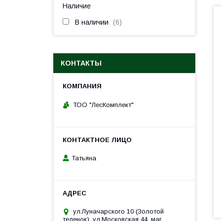
Наличие
В наличии
6
КОНТАКТЫ
ТОО "ЛесКомплект"
Татьяна
ул.Луначарского 10 (Золотой
теленок), ул.Московская 44, маг