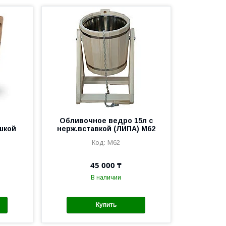
Обливочное ведро 15л с
шкой
нерж.вставкой (ЛИПА) М62
М62
45 000 ₸
В наличии
Купить