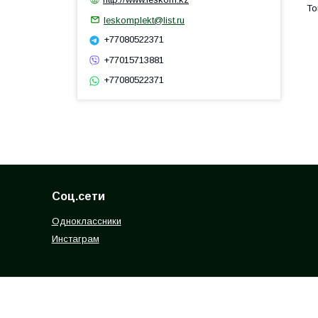
leskomplekt@list.ru
+77080522371
+77015713881
+77080522371
Соц.сети
Одноклассники
Инстаграм