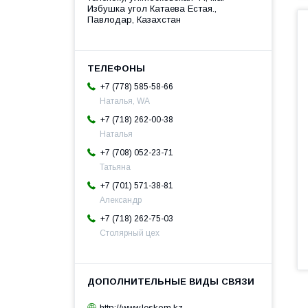
Избушка угол Катаева Естая.,
Павлодар, Казахстан
+7 (778) 585-58-66
Наталья, WA
+7 (718) 262-00-38
Наталья
+7 (708) 052-23-71
Татьяна
+7 (701) 571-38-81
Александр
+7 (718) 262-75-03
Столярный цех
http://www.leskom.kz