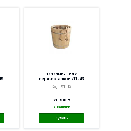
Запарник 16л с
69
нерж.вставкой ЛТ-43
ЛТ-43
31 700 ₸
В наличии
Купить