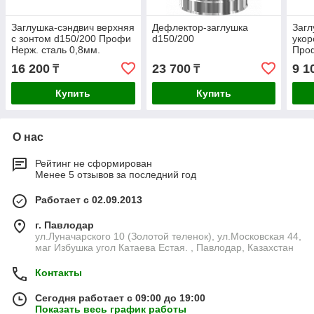
Заглушка-сэндвич верхняя
Дефлектор-заглушка
Загл
с зонтом d150/200 Профи
d150/200
укор
Нерж. сталь 0,8мм.
Про
16 200
23 700
9 1
₸
₸
Купить
Купить
О нас
Рейтинг не сформирован
Менее 5 отзывов за последний год
Работает с 02.09.2013
г. Павлодар
ул.Луначарского 10 (Золотой теленок), ул.Московская 44,
маг Избушка угол Катаева Естая. , Павлодар, Казахстан
Контакты
Сегодня работает с 09:00 до 19:00
Показать весь график работы