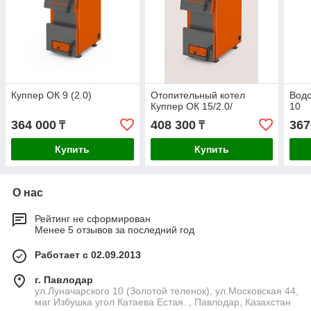
Куппер ОК 9 (2.0)
Отопительный котел
Водо
Куппер ОК 15/2.0/
10
364 000
408 300
367
₸
₸
Купить
Купить
О нас
Рейтинг не сформирован
Менее 5 отзывов за последний год
Работает с 02.09.2013
г. Павлодар
ул.Луначарского 10 (Золотой теленок), ул.Московская 44,
маг Избушка угол Катаева Естая. , Павлодар, Казахстан