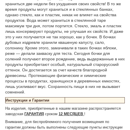
храниться две недели без ухудшения своих свойств! В то же
время продукты могут храниться и в стеклянных банках,
однако стекло, как и пластик, никак не влияет на свойства
продуктов. Вода может храниться в стеклянной таре
максимум три дня, потом портится. Стекло, эмаль и пластик
лишь консервируют продукты, не улучшая их свойств. И даже
это у них получается не так хорошо, как у бочек. В бочках
дубовых издревле хранили квашеную капусту, сало,
солонину. Кроме этого, замачивали в таких бочках яблоки,
реже — делали закваску для теста. Сегодня бочки для
солений получают второе рождение, ведь выдержанные в них
продукты приобретают особый, натуральный старорусский
оттенок. Он достигается за счет качеств благородной
древесины. Протекающие физические и химические
процессы в продуктах, хранящихся в деревянных емкостях,
лишь усиливают вкус. Сохранность пищи в них не вызывает
сомнений.
Инструкции и Гарантии
На изделия, приобретенные в нашем магазине распространяется
заводская
ГАРАНТИЯ
сроком
12 МЕСЯЦЕВ
!
Внимание, для беспроблемного получения возмещения по
гарантии должны быть выполнены следующие пункты инструкции