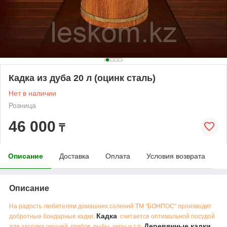
Кадка из дуба 20 л (оцинк сталь)
Нет в наличии
Розница
46 000
₸
Описание
Доставка
Оплата
Условия возврата
Описание
На радость любителям домашних солений ТМ "БОНПОС" производит
Кадка
добротные бондарные кадки.
считается оптимальной посудой
Деревянные кадки
для засолки овощей, грибов, рыбы, икры и т.п.