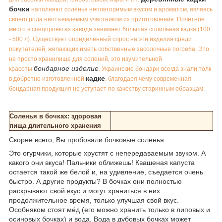
бочки
наполняют соленья неповторимым вкусом и ароматом, являясь
своего рода неотъемлемым участником их приготовления. Почетное
место в спецпроектах завода занимает большая солильная кадка (100
- 500 л). Существует определенный спрос на эти изделия среди
покупателей, желающих иметь собственные засолочные погреба. Это
не просто хранилище для солений, это изумительной
бондарное изделие
красоты
. Украинские бондари всегда знали толк
кадке
в добротно изготовленной
, благодаря чему современная
бондарная продукция не уступает по качеству старинным образцам.
Соленья в бочках: здоровая
пища длительного хранения
Скорее всего, Вы пробовали бочковые соленья.
Это огурчики, которые хрустят с непередаваемым звуком. А
какого они вкуса! Пальчики оближешь! Квашеная капуста
остается такой же белой и, на удивление, съедается очень
быстро. А другие продукты? В бочках они полностью
раскрывают свой вкус и могут храниться в них
продолжительное время, только улучшая свой вкус.
Особняком стоят мёд (его можно хранить только в липовых и
осиновых бочках) и вода. Вода в дубовых бочках может