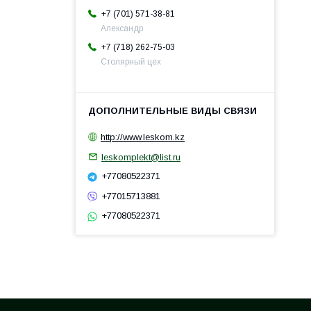
+7 (701) 571-38-81
Александр
+7 (718) 262-75-03
Столярный цех
http://www.leskom.kz
leskomplekt@list.ru
+77080522371
+77015713881
+77080522371