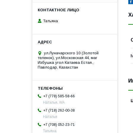
Х
Татьяна
ул.Луначарского 10 (Золотой
теленок), ул.Московская 44, маг
Избушка угол Катаева Естая.,
Павлодар, Казахстан
И
+7 (778) 585-58-66
Наталья, WA
+7 (718) 262-00-38
Наталья
+7 (708) 052-23-71
Татьяна