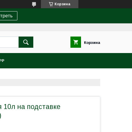
Корзина
треть
Корзина
PP
 10л на подставке
)