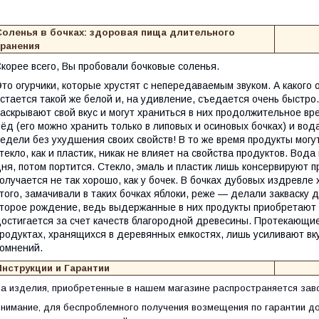
Соленья в бочках: здоровая пища длительного
хранения
корее всего, Вы пробовали бочковые соленья.
то огурчики, которые хрустят с непередаваемым звуком. А какого 
стается такой же белой и, на удивление, съедается очень быстро
аскрывают свой вкус и могут храниться в них продолжительное вре
ёд (его можно хранить только в липовых и осиновых бочках) и вод
едели без ухудшения своих свойств! В то же время продукты могут
текло, как и пластик, никак не влияет на свойства продуктов. Вод
ня, потом портится. Стекло, эмаль и пластик лишь консервируют п
олучается не так хорошо, как у бочек. В бочках дубовых издревле
того, замачивали в таких бочках яблоки, реже — делали закваску 
торое рождение, ведь выдержанные в них продукты приобретают 
остигается за счет качеств благородной древесины. Протекающие
родуктах, хранящихся в деревянных емкостях, лишь усиливают вк
омнений.
Инструкции и Гарантии
а изделия, приобретенные в нашем магазине распространяется зав
нимание, для беспроблемного получения возмещения по гарантии 