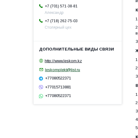
и
+7 (701) 571-38-81
Александр
1
+7 (718) 262-75-03
2
Столярный цех
в
3
1
http://www.leskom.kz
2
leskomplekt@list.ru
3
+77080522371
+77015713881
1
+77080522371
2
3
4
5