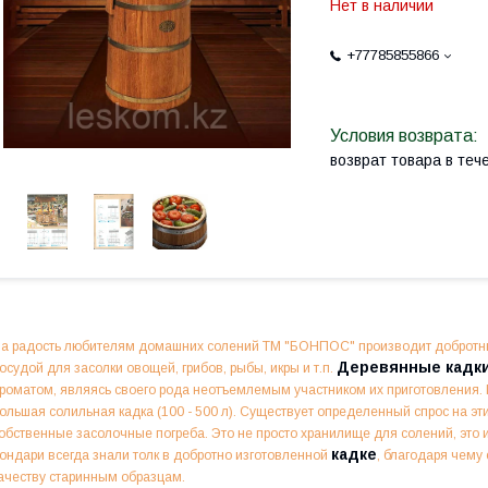
Нет в наличии
+77785855866
возврат товара в те
а радость любителям домашних солений ТМ "БОНПОС" производит добротн
Деревянные кадки
осудой для засолки овощей, грибов, рыбы, икры и т.п.
роматом, являясь своего рода неотъемлемым участником их приготовления. 
ольшая солильная кадка (100 - 500 л). Существует определенный спрос на э
обственные засолочные погреба. Это не просто хранилище для солений, это
кадке
ондари всегда знали толк в добротно изготовленной
, благодаря чему
ачеству старинным образцам.