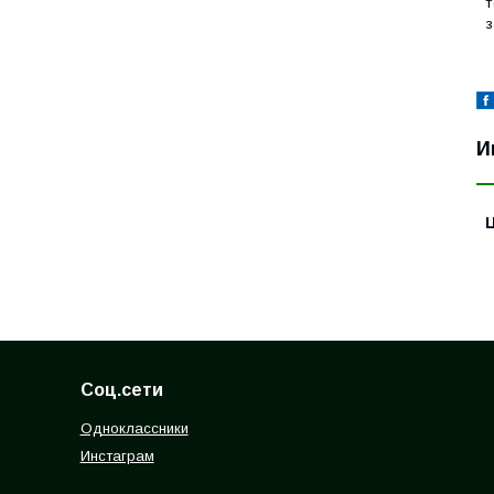
т
з
И
Соц.сети
Одноклассники
Инстаграм