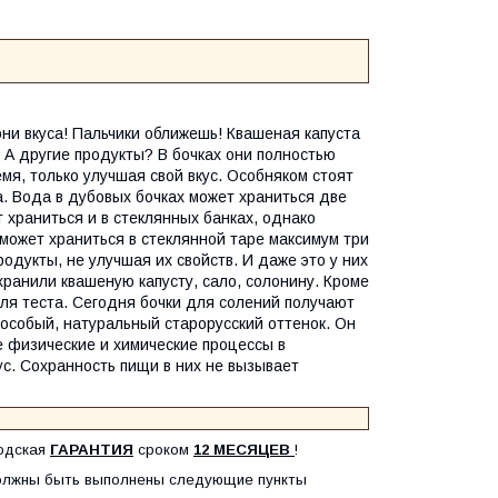
они вкуса! Пальчики оближешь! Квашеная капуста
. А другие продукты? В бочках они полностью
мя, только улучшая свой вкус. Особняком стоят
а. Вода в дубовых бочках может храниться две
 храниться и в стеклянных банках, однако
а может храниться в стеклянной таре максимум три
родукты, не улучшая их свойств. И даже это у них
 хранили квашеную капусту, сало, солонину. Кроме
для теста. Сегодня бочки для солений получают
особый, натуральный старорусский оттенок. Он
 физические и химические процессы в
ус. Сохранность пищи в них не вызывает
одская
ГАРАНТИЯ
сроком
12 МЕСЯЦЕВ
!
должны быть выполнены следующие пункты