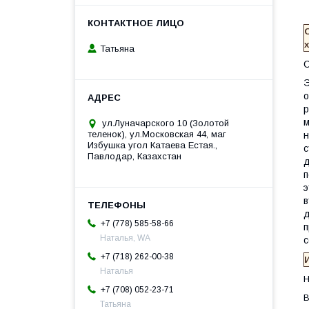
Татьяна
С
Э
о
р
м
ул.Луначарского 10 (Золотой
теленок), ул.Московская 44, маг
н
Избушка угол Катаева Естая.,
с
Павлодар, Казахстан
д
п
э
в
д
+7 (778) 585-58-66
п
Наталья, WA
с
+7 (718) 262-00-38
Наталья
Н
+7 (708) 052-23-71
В
Татьяна