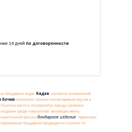
чение 14 дней
по договоренности
Кадка
ые бондарные кадки.
считается оптимальной
 бочки
наполняют соленья неповторимым вкусом и
Почетное место в спецпроектах завода занимает
ти изделия среди покупателей, желающих иметь
бондарное изделие
 изумительной красоты
. Украинские
 современная бондарная продукция не уступает по