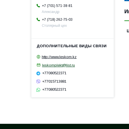
+7 (701) 571-38-81
И
Александр
+7 (718) 262-75-03
Столярный цех
http://www.leskom.kz
leskomplekt@list.ru
+77080522371
+77015713881
+77080522371