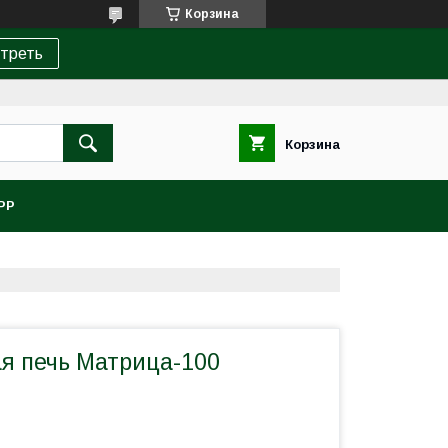
Корзина
треть
Корзина
PP
я печь Матрица-100