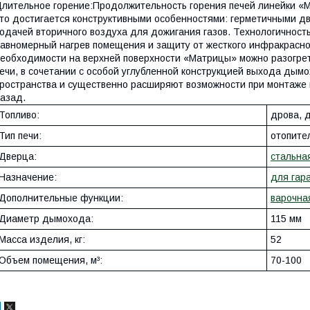
лительное горение:Продолжительность горения печей линейки «Ма
то достигается конструктивными особенностями: герметичными д
одачей вторичного воздуха для дожигания газов. Технологичность
авномерный нагрев помещения и защиту от жесткого инфракрасног
еобходимости на верхней поверхности «Матрицы» можно разогре
ечи, в сочетании с особой углубленной конструкцией выхода ды
ространства и существенно расширяют возможности при монтаже п
азад.
Топливо:
дрова, 
Тип печи:
отопите
Дверца:
стальна
Назначение:
для гар
Дополнительные функции:
варочна
Диаметр дымохода:
115 мм
Масса изделия, кг:
52
Объем помещения, м³:
70-100