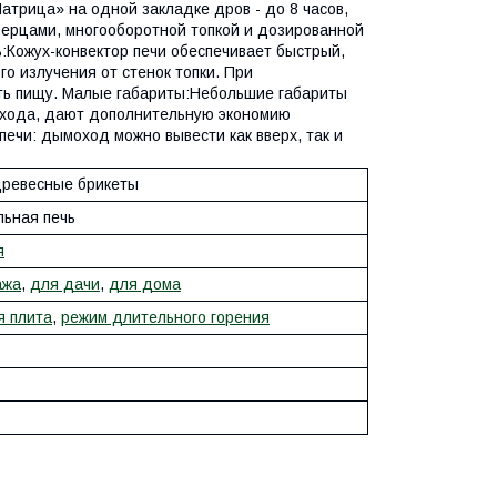
трица» на одной закладке дров - до 8 часов,
верцами, многооборотной топкой и дозированной
:Кожух-конвектор печи обеспечивает быстрый,
о излучения от стенок топки. При
ть пищу. Малые габариты:Небольшие габариты
мохода, дают дополнительную экономию
ечи: дымоход можно вывести как вверх, так и
древесные брикеты
льная печь
я
ажа
,
для дачи
,
для дома
я плита
,
режим длительного горения