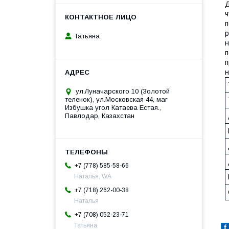
Д
ч
п
р
Татьяна
н
п
п
н
ул.Луначарского 10 (Золотой
теленок), ул.Московская 44, маг
Избушка угол Катаева Естая.,
Павлодар, Казахстан
+7 (778) 585-58-66
Наталья, WA
+7 (718) 262-00-38
Наталья
+7 (708) 052-23-71
Татьяна