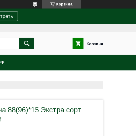
Корзина
треть
Корзина
PP
а 88(96)*15 Экстра сорт
м