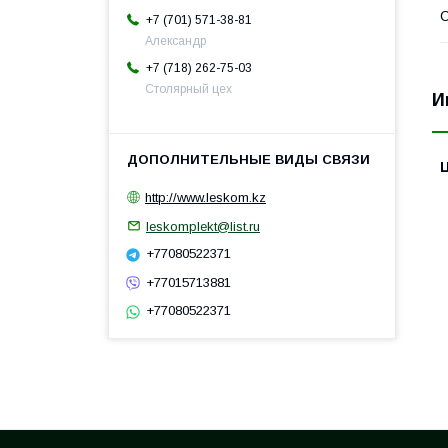
С
+7 (701) 571-38-81
Александр
+7 (718) 262-75-03
Столярный цех
И
http://www.leskom.kz
leskomplekt@list.ru
+77080522371
+77015713881
+77080522371