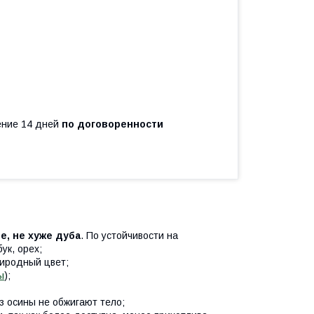
чение 14 дней
по договоренности
е, не хуже дуба
. По устойчивости на
ук, орех;
риродный цвет;
ы
);
з осины не обжигают тело;