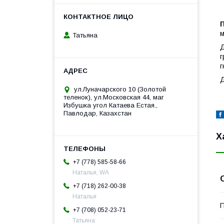
м
Татьяна
Д
г
г
Д
ул.Луначарского 10 (Золотой
теленок), ул.Московская 44, маг
Избушка угол Катаева Естая.,
Павлодар, Казахстан
Х
+7 (778) 585-58-66
Наталья, WA
+7 (718) 262-00-38
Наталья
+7 (708) 052-23-71
Татьяна