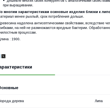
дешевле многих своих конкурентов с аналогичными свойствами
при выращивании.
По многим характеристикам осиновые изделия близки к ли
атериал менее рыхлый, срок потребления дольше.
ревесина наделена антисептическими свойствами, вследствие чег
рибками, на ней не размножаются вредные бактерии. Обработанн
нилостным процессам.
лина : 1900.
арактеристики
Основные
Порода дерева
Липа