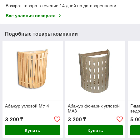
Возврат товара в течение 14 дней по договоренности
Все условия возврата
Подобные товары компании
Абажур угловой МУ 4
Абажур фонарик угловой
Гима
МА3
ведр
3 200
3 200
5 0
₸
₸
Купить
Купить