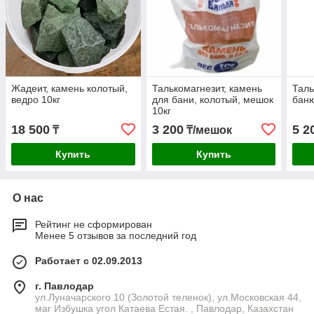
Жадеит, камень колотый,
Талькомагнезит, камень
Таль
ведро 10кг
для бани, колотый, мешок
баню
10кг
18 500
3 200
5 2
₸
₸/мешок
Купить
Купить
О нас
Рейтинг не сформирован
Менее 5 отзывов за последний год
Работает с 02.09.2013
г. Павлодар
ул.Луначарского 10 (Золотой теленок), ул.Московская 44,
маг Избушка угол Катаева Естая. , Павлодар, Казахстан