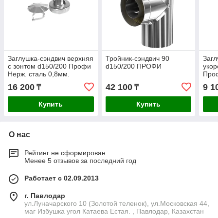
Заглушка-сэндвич верхняя
Тройник-сэндвич 90
Загл
с зонтом d150/200 Профи
d150/200 ПРОФИ
укор
Нерж. сталь 0,8мм.
Про
16 200
42 100
9 1
₸
₸
Купить
Купить
О нас
Рейтинг не сформирован
Менее 5 отзывов за последний год
Работает с 02.09.2013
г. Павлодар
ул.Луначарского 10 (Золотой теленок), ул.Московская 44,
маг Избушка угол Катаева Естая. , Павлодар, Казахстан