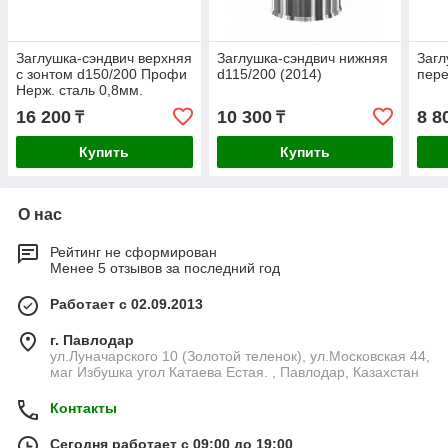
Заглушка-сэндвич верхняя
Заглушка-сэндвич нижняя
Загл
с зонтом d150/200 Профи
d115/200 (2014)
пере
Нерж. сталь 0,8мм.
16 200
10 300
8 8
₸
₸
Купить
Купить
О нас
Рейтинг не сформирован
Менее 5 отзывов за последний год
Работает с 02.09.2013
г. Павлодар
ул.Луначарского 10 (Золотой теленок), ул.Московская 44,
маг Избушка угол Катаева Естая. , Павлодар, Казахстан
Контакты
Сегодня работает с 09:00 до 19:00