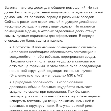
Вагонка – это вид досок для обшивки помещений. Не так
давно был период бешеной популярности отделки вагонкой
домов, комнат, балконов, веранд и различных беседок.
Сейчас с развитием строительной индустрии дизайнеры
несколько охладели к этому виду отделки. Но остаются
помещения в доме, в которых отделочные доски станут
самым лучшим вариантом для оформления. В первую
очередь, это бани, сауны и парные.
Плотность. В помывочных помещениях с системой
нагревания необходимо обеспечивать вентиляцию и
воздухообмен, чтобы избежать перегревания среды.
Покрытия стен и пола также не должны становиться
обжигающе горячими. В этом плане липа, обладающая
неплотной структурой, подходит как нельзя лучше
(Значение плотности – в пределах 530 кг/м3).
Природные особенности. В использовании
древесины обычно большие неудобства вызывает
выделение смолы при нагревании. При больших
температурах смола может обжечь кожу и безвозвратно
испортить текстильную вещь, приклеившись к ней и
въевшись в структуру ткани. В случае с липой риск
минимален из-за низкого содержания смол в ее