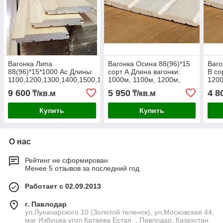
Вагонка Липа
Вагонка Осина 88(96)*15
Ваго
88(96)*15*1000 Ас Длины:
сорт А Длина вагонки:
В со
1100,1200,1300,1400,1500,1600м
1000м, 1100м, 1200м,
1200
1300м, 1400м,
1600
9 600
5 950
4 8
₸/кв.м
₸/кв.м
1500м,1600м 1700м.
Купить
Купить
О нас
Рейтинг не сформирован
Менее 5 отзывов за последний год
Работает с 02.09.2013
г. Павлодар
ул.Луначарского 10 (Золотой теленок), ул.Московская 44,
маг Избушка угол Катаева Естая. , Павлодар, Казахстан