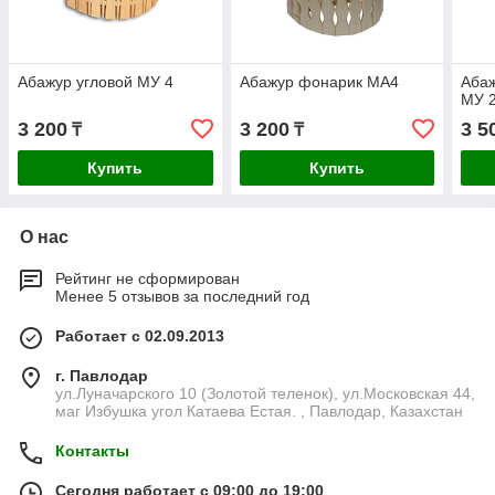
Абажур угловой МУ 4
Абажур фонарик МА4
Абаж
МУ 
3 200
3 200
3 5
₸
₸
Купить
Купить
О нас
Рейтинг не сформирован
Менее 5 отзывов за последний год
Работает с 02.09.2013
г. Павлодар
ул.Луначарского 10 (Золотой теленок), ул.Московская 44,
маг Избушка угол Катаева Естая. , Павлодар, Казахстан
Контакты
Сегодня работает с 09:00 до 19:00