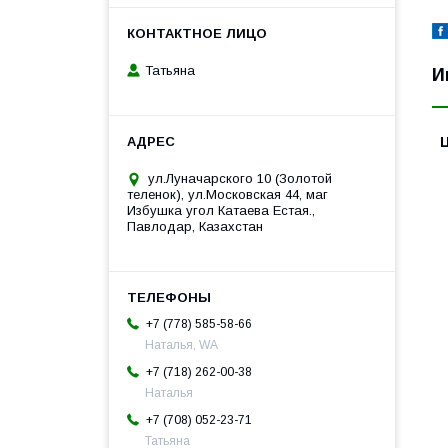
Татьяна
И
ул.Луначарского 10 (Золотой
теленок), ул.Московская 44, маг
Избушка угол Катаева Естая.,
Павлодар, Казахстан
+7 (778) 585-58-66
Наталья, WA
+7 (718) 262-00-38
Наталья
+7 (708) 052-23-71
Татьяна