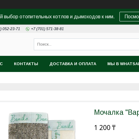
 выбор отопительных котлов и дымоходов к ним.
Посмо
8) 052-23-71
+7 (701) 571-38-81
АС
КОНТАКТЫ
ДОСТАВКА И ОПЛАТА
МЫ В WHATSA
Мочалка "Ва
1 200 ₸