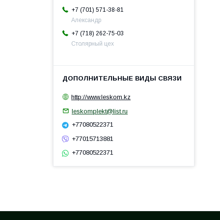
+7 (701) 571-38-81
Александр
+7 (718) 262-75-03
Столярный цех
http://www.leskom.kz
leskomplekt@list.ru
+77080522371
+77015713881
+77080522371