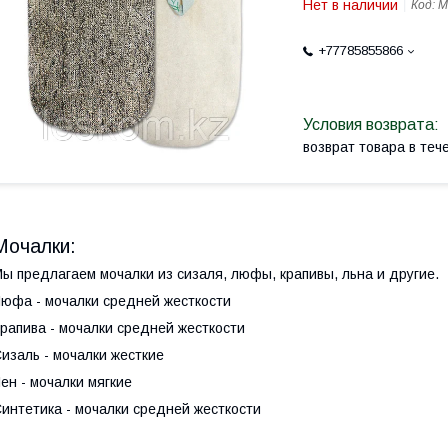
Нет в наличии
Код:
М
+77785855866
возврат товара в те
Мочалки:
ы предлагаем мочалки из сизаля, люфы, крапивы, льна и другие.
Люфа -
мочалки средней жесткости
рапива -
мочалки средней жесткости
изаль
- мочалки жесткие
ен -
мочалки мягкие
интетика
- мочалки средней жесткости