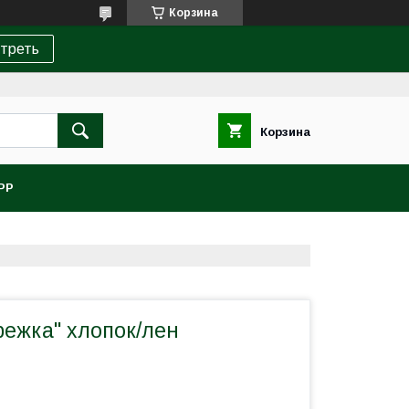
Корзина
треть
Корзина
PP
режка" хлопок/лен