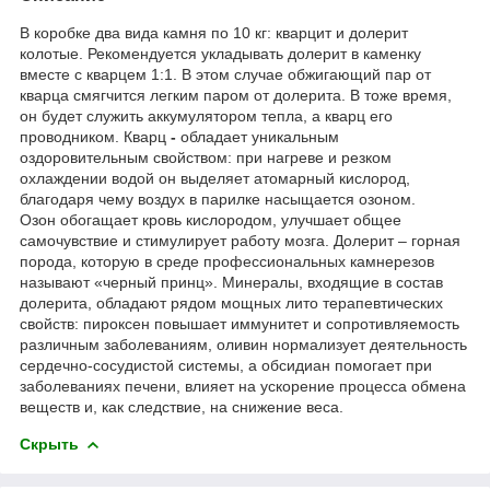
В коробке два вида камня по 10 кг: кварцит и долерит
колотые. Рекомендуется укладывать долерит в каменку
вместе с кварцем 1:1. В этом случае обжигающий пар от
кварца смягчится легким паром от долерита. В тоже время,
он будет служить аккумулятором тепла, а кварц его
проводником. Кварц
-
обладает уникальным
оздоровительным свойством: при нагреве и резком
охлаждении водой он выделяет атомарный кислород,
благодаря чему воздух в парилке насыщается озоном.
Озон обогащает кровь кислородом, улучшает общее
самочувствие и стимулирует работу мозга. Долерит – горная
порода, которую в среде профессиональных камнерезов
называют «черный принц». Минералы, входящие в состав
долерита, обладают рядом мощных лито терапевтических
свойств: пироксен повышает иммунитет и сопротивляемость
различным заболеваниям, оливин нормализует деятельность
сердечно-сосудистой системы, а обсидиан помогает при
заболеваниях печени, влияет на ускорение процесса обмена
веществ и, как следствие, на снижение веса.
Скрыть