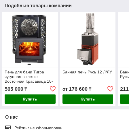
Подобные товары компании
Печь для бани Тигра
Банная печь Русь 12 Л/ЛУ
Банн
чугунная в клетке
Русь
Восточная Красавица 18-
30 м3 (дверца EVO)
565 000
176 600
211
₸
от
₸
Купить
Купить
О нас
Рейтинг не сформирован