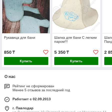
Рукавица для бани
Шапка для бани С легким
Шапк
паром!!!
Панд
850
5 350
2 8
₸
₸
Купить
Купить
О нас
Рейтинг не сформирован
Менее 5 отзывов за последний год
Работает с 02.09.2013
г. Павлодар