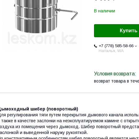
В наличии
Купить
+7 (778) 585-58-66
Наталья, WA
возврат товара в те
Дымоходный шибер (поворотный)
ля регулирования тяги путем перекрытия дымового канала исполь
 также в качестве заслонки на неэксплуатируемом камине с откры
оздуха из помещения через дымоход. Шибер поворотный представ
аслонкой и выведенной наружу рукояткой.
о конструктивным особенностям шибер поворотный является неу