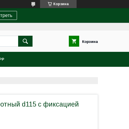
Корзина
треть
Корзина
PP
отный d115 с фиксацией