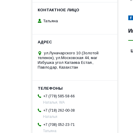
Татьяна
И
ул.Луначарского 10 (Золотой
теленок), ул.Московская 44, маг
Избушка угол Катаева Естая.,
Павлодар, Казахстан
+7 (778) 585-58-66
Наталья, WA
+7 (718) 262-00-38
Наталья
+7 (708) 052-23-71
Татьяна