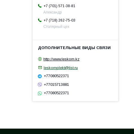
+7 (701) 571-38-81
Александр
+7 (718) 262-75-03
Столярный цех
http://www.leskom.kz
leskomplekt@list.ru
+77080522371
+77015713881
+77080522371