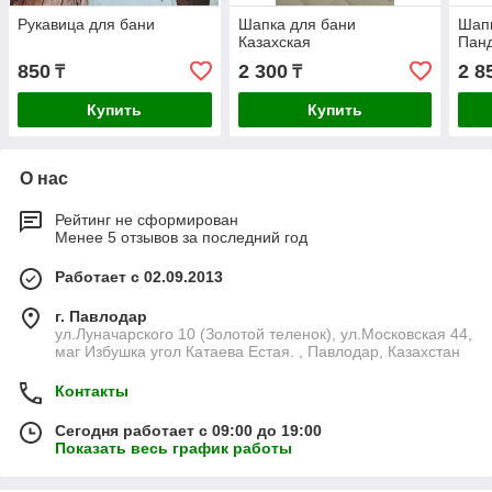
Рукавица для бани
Шапка для бани
Шапк
Казахская
Панд
850
2 300
2 8
₸
₸
Купить
Купить
О нас
Рейтинг не сформирован
Менее 5 отзывов за последний год
Работает с 02.09.2013
г. Павлодар
ул.Луначарского 10 (Золотой теленок), ул.Московская 44,
маг Избушка угол Катаева Естая. , Павлодар, Казахстан
Контакты
Сегодня работает с 09:00 до 19:00
Показать весь график работы