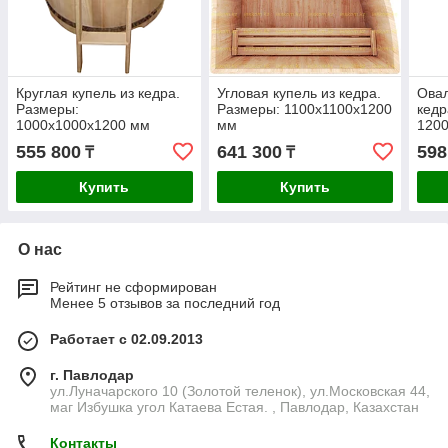
Круглая купель из кедра.
Угловая купель из кедра.
Овал
Размеры:
Размеры: 1100х1100х1200
кедр
1000х1000х1200 мм
мм
120
555 800
641 300
598
₸
₸
Купить
Купить
О нас
Рейтинг не сформирован
Менее 5 отзывов за последний год
Работает с 02.09.2013
г. Павлодар
ул.Луначарского 10 (Золотой теленок), ул.Московская 44,
маг Избушка угол Катаева Естая. , Павлодар, Казахстан
Контакты