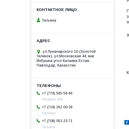
П
з
Татьяна
о
Х
ул.Луначарского 10 (Золотой
теленок), ул.Московская 44, маг
Избушка угол Катаева Естая.,
Павлодар, Казахстан
К
+7 (778) 585-58-66
Наталья, WA
+7 (718) 262-00-38
Наталья
+7 (708) 052-23-71
Татьяна