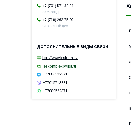
Х
+7 (701) 571-38-81
Александр
+7 (718) 262-75-03
Столярный цех
http://www.leskom.kz
leskomplekt@list.ru
+77080522371
С
+77015713881
+77080522371
С
В