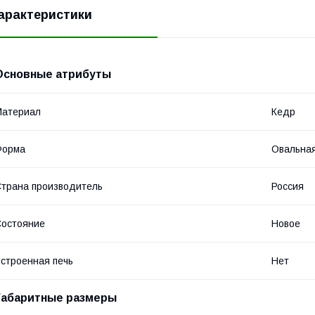
арактеристики
Основные атрибуты
Материал
Кедр
Форма
Овальна
трана производитель
Россия
остояние
Новое
строенная печь
Нет
Габаритные размеры