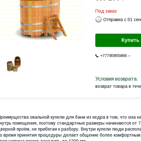
Под заказ
Отправка с 01 се
Купить
+77785855866
возврат товара в те
реимущества овальной купели для бани из кедра в том, что она не
нутрь помещения, поэтому стандартные размеры начинаются от 78
верной проём, не прибегая к разбору. Внутри купели люди распол
о время принятия процедуры делает общение более комфортным. 
том ширина может доходить до 1200 мм.