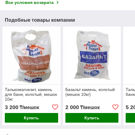
Все условия возврата
Подобные товары компании
Талькомагнезит, камень
Базальт камень, колотый
Таль
для бани, колотый, мешок
(мешок 10кг)
баню
10кг
3 200
2 000
5 2
₸/мешок
₸/мешок
Купить
Купить