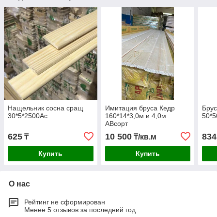
Нащельник сосна сращ
Имитация бруса Кедр
Брус
30*5*2500Ас
160*14*3,0м и 4,0м
50*5
АВсорт
625
10 500
834
₸
₸/кв.м
Купить
Купить
О нас
Рейтинг не сформирован
Менее 5 отзывов за последний год