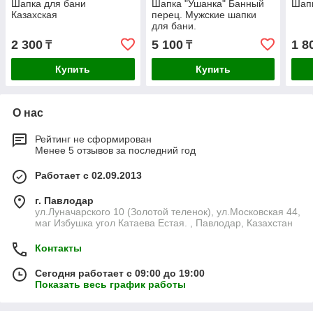
Шапка для бани
Шапка "Ушанка" Банный
Шапк
Казахская
перец. Мужские шапки
для бани.
2 300
5 100
1 8
₸
₸
Купить
Купить
О нас
Рейтинг не сформирован
Менее 5 отзывов за последний год
Работает с 02.09.2013
г. Павлодар
ул.Луначарского 10 (Золотой теленок), ул.Московская 44,
маг Избушка угол Катаева Естая. , Павлодар, Казахстан
Контакты
Сегодня работает с 09:00 до 19:00
Показать весь график работы