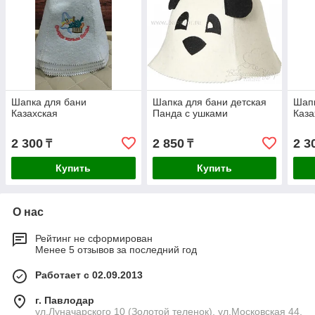
Шапка для бани
Шапка для бани детская
Шапк
Казахская
Панда с ушками
Каза
2 300
2 850
2 3
₸
₸
Купить
Купить
О нас
Рейтинг не сформирован
Менее 5 отзывов за последний год
Работает с 02.09.2013
г. Павлодар
ул.Луначарского 10 (Золотой теленок), ул.Московская 44,