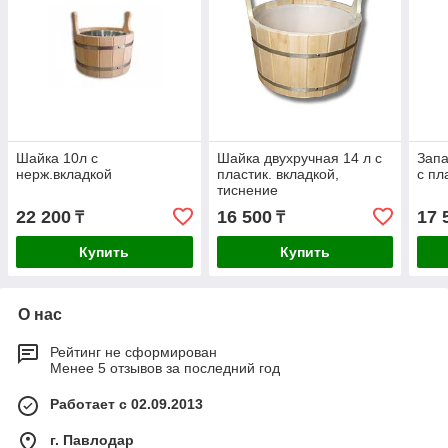
Шайка 10л с
Шайка двухручная 14 л с
Запа
нерж.вкладкой
пластик. вкладкой,
с пл
тиснение
22 200
16 500
17 
₸
₸
Купить
Купить
О нас
Рейтинг не сформирован
Менее 5 отзывов за последний год
Работает с 02.09.2013
г. Павлодар