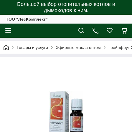
Большой выбор отопительных котлов и
дымоходов к ним.
ТОО "ЛесКомплект"
Товары и услуги
Эфирные масла оптом
Грейпфрут 