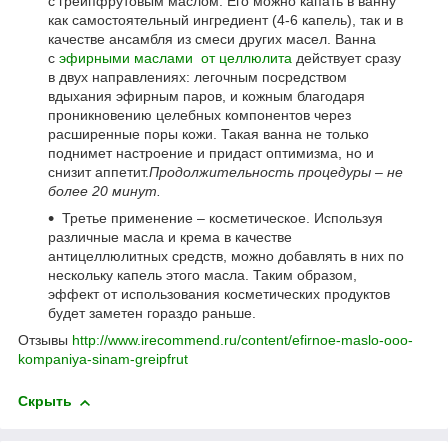
с грейпфрутовым маслом. Его можно капать в ванну
как самостоятельный ингредиент (4-6 капель), так и в
качестве ансамбля из смеси других масел. Ванна
с
эфирными маслами от целлюлита
действует сразу
в двух направлениях: легочным посредством
вдыхания эфирным паров, и кожным благодаря
проникновению целебных компонентов через
расширенные поры кожи. Такая ванна не только
поднимет настроение и придаст оптимизма, но и
снизит аппетит.
Продолжительность процедуры – не
более 20 минут.
Третье применение – косметическое. Используя
различные масла и крема в качестве
антицеллюлитных средств, можно добавлять в них по
нескольку капель этого масла. Таким образом,
эффект от использования косметических продуктов
будет заметен гораздо раньше.
Отзывы
http://www.irecommend.ru/content/efirnoe-maslo-ooo-
kompaniya-sinam-greipfrut
Скрыть