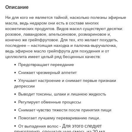
Описание
Ни для кого не является тайной, насколько полезны эфирные
масла, ведь недаром они есть в составе многих
косметических продуктов. Видов масел существуют десятки:
розовое, лавандовое, апельсиновое, розмариновое и,
конечно же грейпфрутовое. Для тех, кто желает похудеть,
последнее – настоящая находка и палочка-выручалочка,
ведь эфирное масло грейпфрута для похудения и от
целлюлита имеет целый ряд бесценных качеств:
Предотвращает переедание
Снижает чрезмерный аппетит
Улучшает настроение и снимает первые признаки
депрессии
Выводит токсины, шлаки и лишнюю жидкость
Регулирует обменные процессы
Снимает чувство тяжести после принятия пищи
Помогает лучшему перевариванию пищи.
Для этого следует
От выпадения волос -
приготовить специальную смесь из 20 мл.