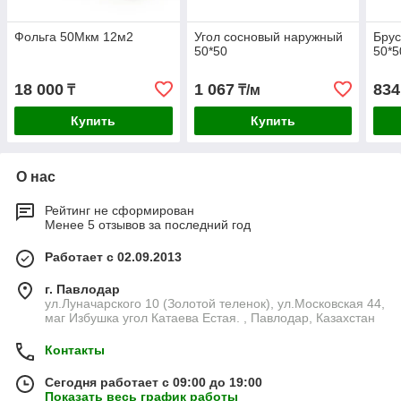
Фольга 50Мкм 12м2
Угол сосновый наружный
Брус
50*50
50*5
18 000
1 067
834
₸
₸/м
Купить
Купить
О нас
Рейтинг не сформирован
Менее 5 отзывов за последний год
Работает с 02.09.2013
г. Павлодар
ул.Луначарского 10 (Золотой теленок), ул.Московская 44,
маг Избушка угол Катаева Естая. , Павлодар, Казахстан
Контакты
Сегодня работает с 09:00 до 19:00
Показать весь график работы