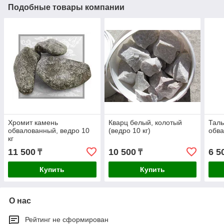
Подобные товары компании
Хромит камень
Кварц белый, колотый
Таль
обвалованный, ведро 10
(ведро 10 кг)
обва
кг
11 500
10 500
6 5
₸
₸
Купить
Купить
О нас
Рейтинг не сформирован