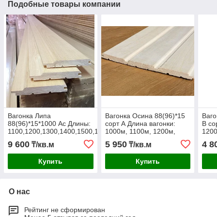
Подобные товары компании
Вагонка Липа
Вагонка Осина 88(96)*15
Ваго
88(96)*15*1000 Ас Длины:
сорт А Длина вагонки:
В со
1100,1200,1300,1400,1500,1600м
1000м, 1100м, 1200м,
1200
1300м, 1400м,
1600
9 600
5 950
4 8
₸/кв.м
₸/кв.м
1500м,1600м 1700м.
Купить
Купить
О нас
Рейтинг не сформирован