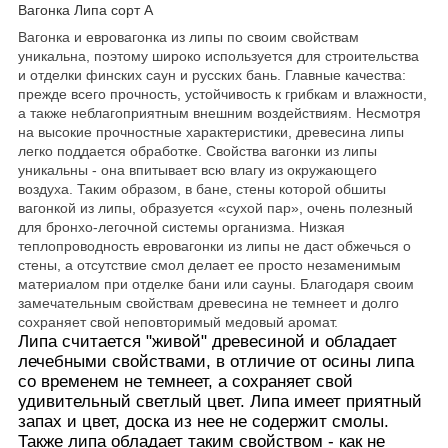
Вагонка Липа сорт А
Вагонка и евровагонка из липы по своим свойствам
уникальна, поэтому широко используется для строительства
и отделки финских саун и русских бань. Главные качества:
прежде всего прочность, устойчивость к грибкам и влажности,
а также неблагоприятным внешним воздействиям. Несмотря
на высокие прочностные характеристики, древесина липы
легко поддается обработке. Свойства вагонки из липы
уникальны - она впитывает всю влагу из окружающего
воздуха. Таким образом, в бане, стены которой обшиты
вагонкой из липы, образуется «сухой пар», очень полезный
для бронхо-легочной системы организма. Низкая
теплопроводность евровагонки из липы не даст обжечься о
стены, а отсутствие смол делает ее просто незаменимым
материалом при отделке бани или сауны. Благодаря своим
замечательным свойствам древесина не темнеет и долго
сохраняет свой неповторимый медовый аромат.
Липа считается "живой" древесиной и обладает
лечебными свойствами, в отличие от осины липа
со временем не темнеет, а сохраняет свой
удивительный светлый цвет. Липа имеет приятный
запах и цвет, доска из нее не содержит смолы.
Также липа обладает таким свойством - как не