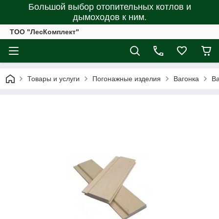
Большой выбор отопительных котлов и
дымоходов к ним.
ТОО "ЛесКомплект"
Товары и услуги
Погонажные изделия
Вагонка
Ва