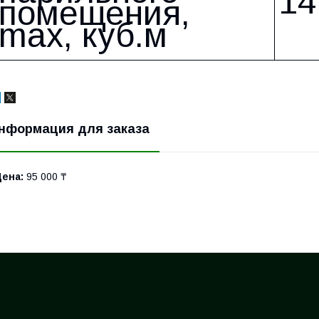
14
помещения,
max, куб.м
нформация для заказа
Цена:
95 000 ₸