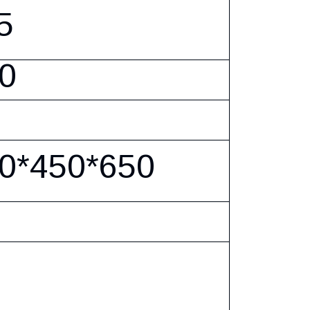
5
0
0*450*650