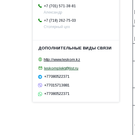
+7 (701) 571-38-81
Александр
+7 (718) 262-75-03
Столярный цех
http://www.leskom.kz
leskomplekt@list.ru
+77080522371
+77015713881
+77080522371