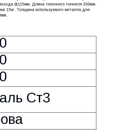
мохода ф115мм. Длина топочного тоннеля 200мм.
нке 15кг. Толщина используемого металла для
0мм.
0
0
0
аль Ст3
ова