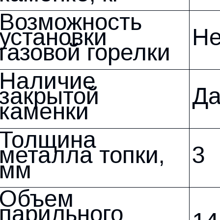
Возможность
установки
Не
газовой горелки
Наличие
закрытой
Д
каменки
Толщина
металла топки,
3
мм
Объем
парильного