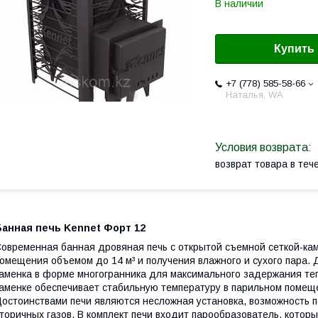
В наличии
Купить
+7 (778) 585-58-66
Наталья, WA
возврат товара в те
Банная печь Kennet Форт 12
овременная банная дровяная печь с открытой съемной сеткой-ка
омещения объемом до 14 м³ и получения влажного и сухого пара.
аменка в форме многогранника для максимального задержания теп
аменке обеспечивает стабильную температуру в парильном помещ
остоинствами печи являются несложная установка, возможность п
торичных газов. В комплект печи входит парообразователь, котор