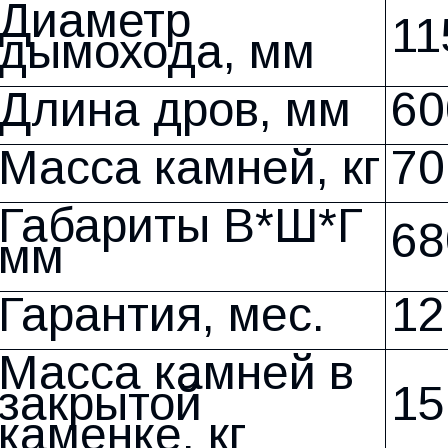
Диаметр
11
дымохода, мм
Длина дров, мм
60
Масса камней, кг
70
Габариты В*Ш*Г
68
мм
Гарантия, мес.
12
Масса камней в
закрытой
15
каменке, кг