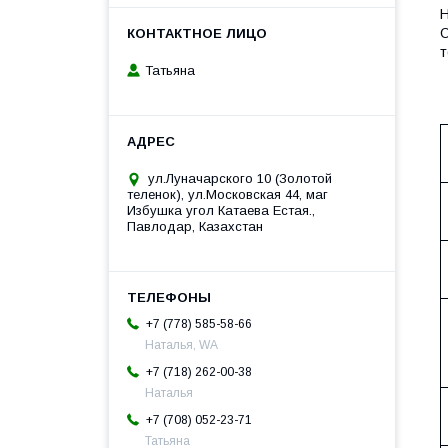
Н
О
т
Татьяна
ул.Луначарского 10 (Золотой
теленок), ул.Московская 44, маг
Избушка угол Катаева Естая.,
Павлодар, Казахстан
+7 (778) 585-58-66
Наталья, WA
+7 (718) 262-00-38
Наталья
+7 (708) 052-23-71
Татьяна